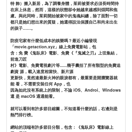
特 飾）搬入新居，為了調養身體，茱莉被要求必須長時間待
在床上休息，然而，這樣的狀態卻令她越來越感到煩悶和焦
慮。與此同時，茱莉開始被家中的鬼魂糾纏，除了面對一切
都只是她幻想出來的質疑，她還得設法保護自己和尚未出生
的孩子……。
防疫宅家有什麼低成本的娛樂嗎？最近小編發現
「movie.getaction.xyz」線上免費電影站，包
含：免 費《鬼臥床》電影、免費《『鬼滅之刃』上弦集結，
前進刀匠
村》電影、免費電視劇片等......幾乎囊括了所有類型的免費追
劇資 源，載入速度相當快、新片源
更新快，竟然連最新火神的眼淚都有，最重要是開瀏覽器就
能 看，不需要安裝任何 App，也
因為如此沒有系統上的限制，不論 iOS、Androi、Windows 
還 是 macOS 通通能看。
就可以看到有許多節目縮圖，不知道看什麼的話，右邊則是
熱門排行榜。
網站的頂端有許多節目分類，包含：《鬼臥床》電影線上