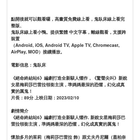
點開後就可以觀看囉，高畫質免費線上看，鬼臥床線上看完
整版、
鬼臥床線上看小鴨。提供繁體 中文字幕，離線觀看，支援跨
裝置
（Android, iOS, Android TV, Apple TV, Chromecast, 
AirPlay, MOD）接續播放。
電影信息：鬼臥床
《絕命終結站6》編劇打造全新駭人懼作，《驚聲尖叫》新銳
女星梅莉莎巴雷拉領銜主演，準媽媽最深的恐懼，幻化成真
實的厲鬼！
片長：89分 上映日期：2023/02/10
劇情簡介
《絕命終結站6》編劇打造全新駭人懼作. 新銳女星梅莉莎巴
雷拉領銜主演，準媽媽最深的恐懼，幻化成真實的厲鬼！
懷胎多月的茱莉（梅莉莎巴雷拉 飾）跟丈夫丹尼爾（蓋柏奈