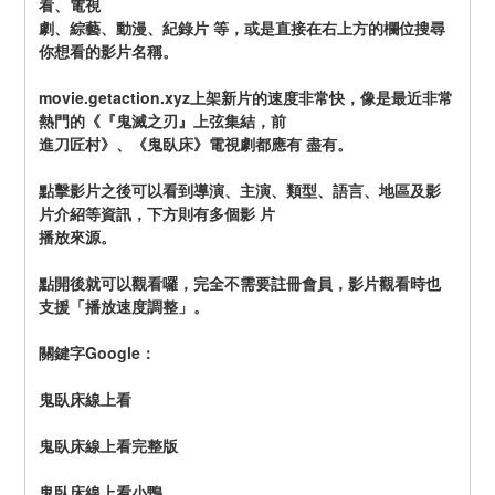
看、電視
劇、綜藝、動漫、紀錄片 等，或是直接在右上方的欄位搜尋
你想看的影片名稱。
movie.getaction.xyz上架新片的速度非常快，像是最近非常
熱門的《『鬼滅之刃』上弦集結，前
進刀匠村》、《鬼臥床》電視劇都應有 盡有。
點擊影片之後可以看到導演、主演、類型、語言、地區及影
片介紹等資訊，下方則有多個影 片
播放來源。
點開後就可以觀看囉，完全不需要註冊會員，影片觀看時也
支援「播放速度調整」。
關鍵字Google：
鬼臥床線上看
鬼臥床線上看完整版
鬼臥床線上看小鴨